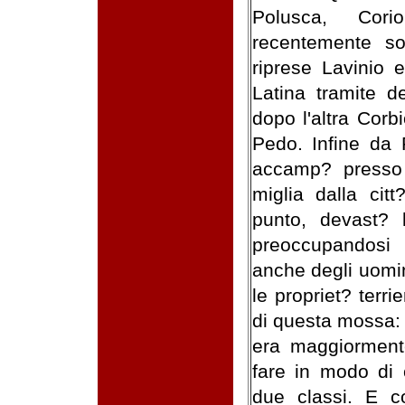
Polusca, Corio
recentemente s
riprese Lavinio 
Latina tramite de
dopo l'altra Corb
Pedo. Infine da
accamp? presso 
miglia dalla cit
punto, devast? l
preoccupandosi 
anche degli uomin
le propriet? terri
di questa mossa: 
era maggiormente
fare in modo di 
due classi. E co