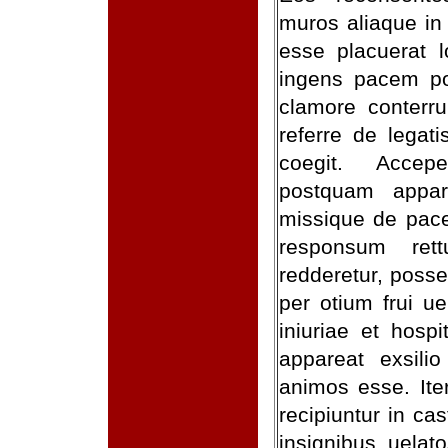
muros aliaque in 
esse placuerat l
ingens pacem po
clamore conterru
referre de legat
coegit. Accepe
postquam appar
missique de pace
responsum rett
redderetur, posse
per otium frui u
iniuriae et hosp
appareat exsilio
animos esse. Ite
recipiuntur in ca
insignibus uelat