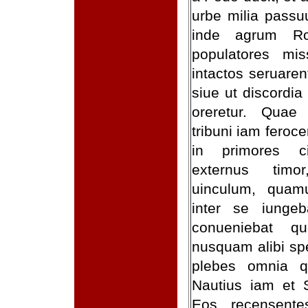
urbe milia passuu
inde agrum Ro
populatores mis
intactos seruaren
siue ut discordia
oreretur. Quae
tribuni iam fero
in primores ci
externus timo
uinculum, quam
inter se iunge
conueniebat q
nusquam alibi sp
plebes omnia q
Nautius iam et S
Eos recensente