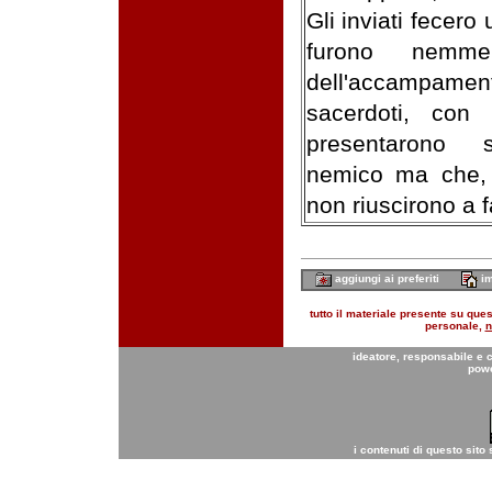
Gli inviati fecer
furono nemmen
dell'accampamen
sacerdoti, con 
presentarono s
nemico ma che, 
non riuscirono a 
aggiungi ai preferiti
im
tutto il materiale presente su quest
personale,
n
ideatore, responsabile e 
pow
i contenuti di questo sito