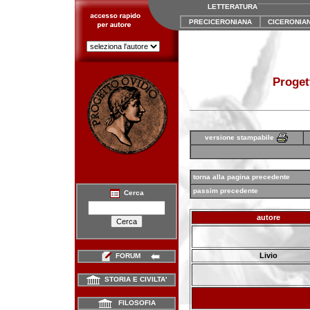
LETTERATURA
PRECICERONIANA
CICERONIA
Proget
versione stampabile
torna alla pagina precedente
passim precedente
Cerca
autore
Livio
FORUM
STORIA E CIVILTA'
FILOSOFIA