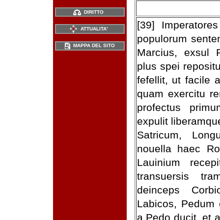
DIRITTO
[39] Imperator
ATTUALITA'
populorum sentent
MAPPA DEL SITO
Marcius, exsul 
plus spei repos
fefellit, ut facil
quam exercitu r
profectus prim
expulit liberamqu
Satricum, Long
nouella haec Ro
Lauinium recep
transuersis tra
deinceps Corbi
Labicos, Pedum 
a Pedo ducit, et 