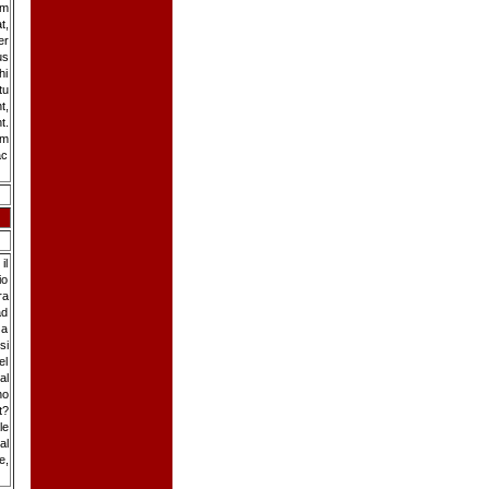
um
t,
er
us
hi
tu
t,
t.
em
ac
il
io
ra
ad
za
si
el
al
no
t?
le
al
e,