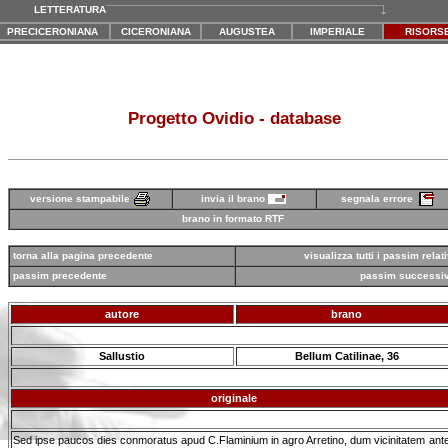
LETTERATURA
PRECICERONIANA
CICERONIANA
AUGUSTEA
IMPERIALE
RISORS
Progetto Ovidio - database
versione stampabile
segnala errore
invia il brano
brano in formato RTF
torna alla pagina precedente
visualizza tutti i passim relati
passim precedente
passim successi
autore
brano
Sallustio
Bellum Catilinae, 36
originale
Sed ipse paucos dies conmoratus apud C.Flaminium in agro Arretino, dum vicinitatem ant