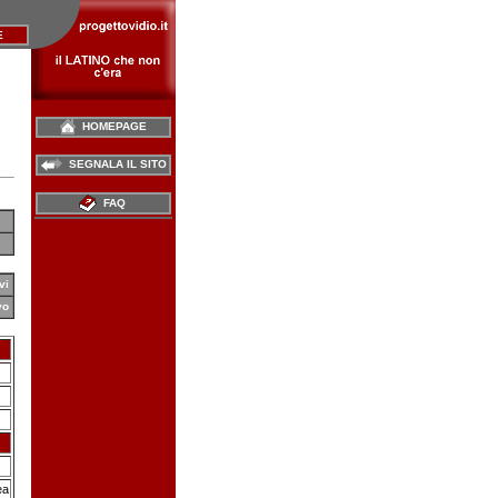
E
HOMEPAGE
SEGNALA IL SITO
FAQ
vi
vo
ea