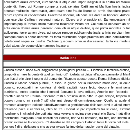
sollicitatam armis exornat, cum fascibus atque aliis imperi insignibus in castra ad Manli
contendit. Haec ubi Romae comperta sunt, senatus Catilinam et Manlium hostis iudica
ceterae multitudini diem statuit, ante quam sine fraude liceret ab armis discedere praet
rerum capitalium condemnatis. Praeterea decernit, uti consules dilectum habeant, Antoni
cum exercitu Catilinam persequi maturet, Cicero urbi praesidio sit. Ea tempestate mi
imperium populi Romani multo maxume miserabile visum est. Cui cum ad occasum ab or
solis omnia domita armis parerent, domi otium atque divitiae, quae prima mortales putan
adfluerent, fuere tamen cives, qui seque remque publicam obstinatis animis perditum iren
Namque duobus senati decretis ex tanta multitudine neque praemio inductus coniuration
patefecerat neque ex castris Catilinae quisquam omnium discesserat: tanta vis morbi 
veluti tabes plerosque civium animos invaserat.
traduzione
Catilina stesso, dopo aver soggiornato pochi giorni presso G. Flaminio in territorio aretino, 
tempo di armare la gente di quel territorio gi? ribellata, si dirige all'accampamento di Manl
con i fasci e le altre insegne del comando. Risapute queste cose a Roma, il Senato dichia
Catilina e Manlio nemici pubblici, e fissa un giorno per la rimanente moltitudine, in cui 
ognuno, eccettuati i rei confessi di delitti capitali, fosse lecito deporre le armi sen
punizione. Inoltre decide che i consoli facciano la leva militare, Antonio con l'esercito 
affretti a incalzare Catilina, Cicerone resti a presidio della citt?. In quel tempo, l'impero d
popolo romano mi sembr? pi? che mai degno di commiserazione. Quello al quale d
tramonto al sorgere del sole ubbidivano tutte le genti domate dalle sue armi, e al cui inter
affluivano pace e ricchezza, ritenute fra i mortali le pi? importanti fra le cose, s'imbat
nondimeno in cittadini che ostinatamente volevano rovinare se stessi e lo Stato. Infatti di ta
moltitudine, malgrado i due decreti del Senato, non vi fu nessuno, fra tutti, che indotto d
premio rivelasse la congiura, n? disertasse dal campo di Catilina: tanta la forza del male 
per cos? dire, della peste che aveva invaso l'animo della maggior parte dei cittadini.