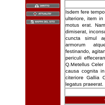
DIRITTO
Isdem fere tempor
ATTUALITA'
ulteriore, item i
MAPPA DEL SITO
motus erat. Namq
dimiserat, incons
cuncta simul ag
armorum atque
festinando, agit
periculi effecer
Q.Metellus Celer
causa cognita in
citeriore Gallia
legatus praeerat.