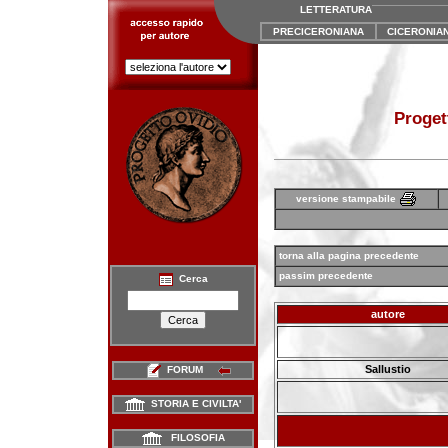
LETTERATURA
PRECICERONIANA
CICERONIA
Proget
versione stampabile
torna alla pagina precedente
passim precedente
Cerca
autore
Sallustio
FORUM
STORIA E CIVILTA'
FILOSOFIA