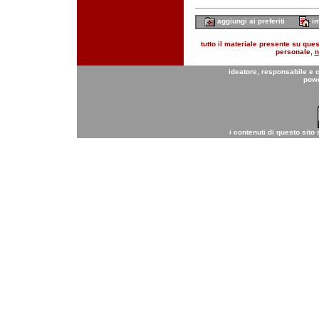
aggiungi ai preferiti
im
tutto il materiale presente su quest
personale,
n
ideatore, responsabile e 
pow
i contenuti di questo sito