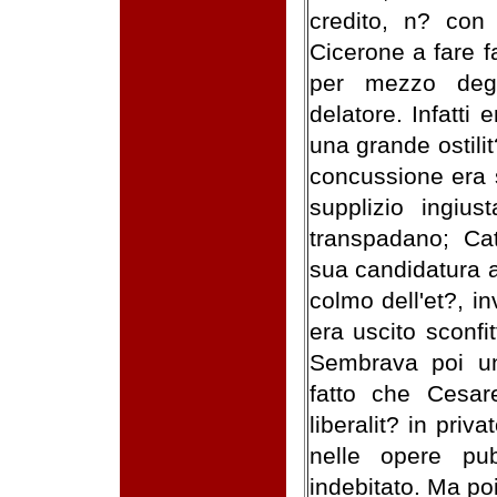
credito, n? con
Cicerone a fare 
per mezzo degl
delatore. Infatti
una grande ostili
concussione era s
supplizio ingius
transpadano; Ca
sua candidatura al
colmo dell'et?, in
era uscito sconfi
Sembrava poi un
fatto che Cesare
liberalit? in pri
nelle opere pub
indebitato. Ma po