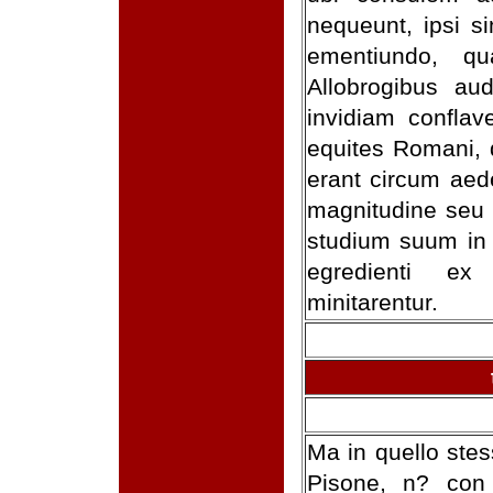
nequeunt, ipsi s
ementiundo, q
Allobrogibus aud
invidiam conflav
equites Romani, 
erant circum aed
magnitudine seu a
studium suum in 
egredienti ex
minitarentur.
Ma in quello ste
Pisone, n? con 