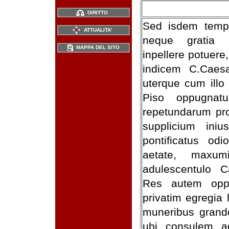
DIRITTO
Sed isdem tempo
ATTUALITA'
neque gratia 
MAPPA DEL SITO
inpellere potuere
indicem C.Caes
uterque cum illo 
Piso oppugnatu
repetundarum pr
supplicium ini
pontificatus od
aetate, maxum
adulescentulo C
Res autem oppo
privatim egregia 
muneribus gran
ubi consulem ad