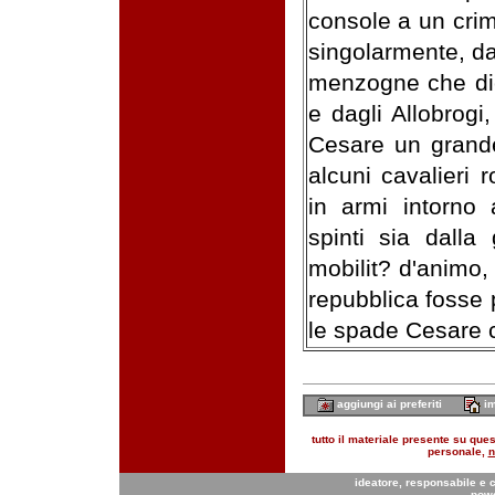
console a un crim
singolarmente, d
menzogne che dic
e dagli Allobrogi
Cesare un grande
alcuni cavalieri 
in armi intorno 
spinti sia dalla
mobilit? d'animo, 
repubblica fosse 
le spade Cesare 
aggiungi ai preferiti
im
tutto il materiale presente su quest
personale,
n
ideatore, responsabile e 
pow