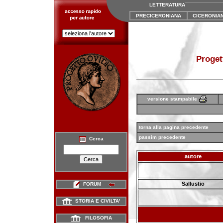
LETTERATURA
PRECICERONIANA
CICERONIA
Proget
versione stampabile
torna alla pagina precedente
passim precedente
Cerca
autore
Sallustio
FORUM
STORIA E CIVILTA'
FILOSOFIA