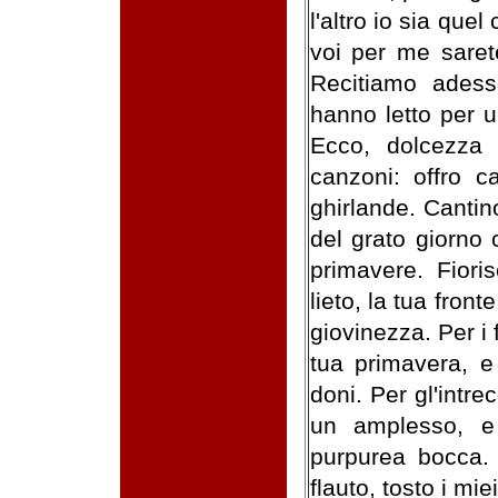
l'altro io sia que
voi per me saret
Recitiamo adess
hanno letto per u
Ecco, dolcezza m
canzoni: offro c
ghirlande. Cantino
del grato giorno 
primavere. Fiori
lieto, la tua fronte
giovinezza. Per i 
tua primavera, e
doni. Per gl'intre
un amplesso, e
purpurea bocca. 
flauto, tosto i mie