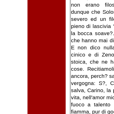
non erano filo
dunque che Solon
severo ed un fi
pieno di lascivia
la bocca soave?.
che hanno mai di 
E non dico nulla
cinico e di Zeno
stoica, che ne ha
cose. Recitiamol
ancora, perch? s
vergogna: S?, C
salva, Carino, la
vita, nell'amor m
fuoco a talento 
fiamma, pur di go