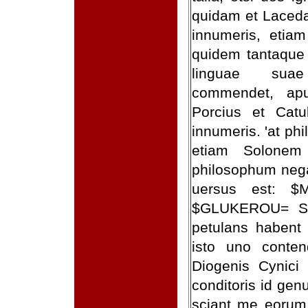
quidam et Laceda
innumeris, etiam
quidem tantaque 
linguae sua
commendet, ap
Porcius et Catu
innumeris. 'at phi
etiam Solonem
philosophum negab
uersus est: $
$GLUKEROU= ST
petulans habent
isto uno conten
Diogenis Cynici
conditoris id gen
sciant me eorum 