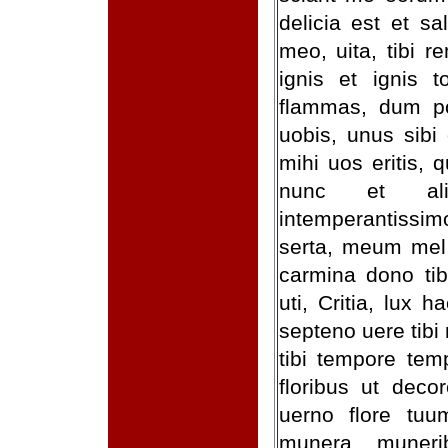
delicia est et s
meo, uita, tibi 
ignis et ignis t
flammas, dum po
uobis, unus sibi
mihi uos eritis, 
nunc et ali
intemperantissim
serta, meum mel,
carmina dono tib
uti, Critia, lux 
septeno uere tibi
tibi tempore tem
floribus ut deco
uerno flore tuu
munera munerib