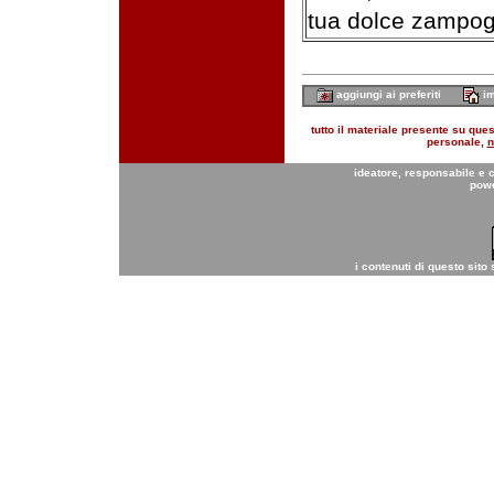
tua dolce zampog
aggiungi ai preferiti
im
tutto il materiale presente su quest
personale,
n
ideatore, responsabile e 
pow
i contenuti di questo sito