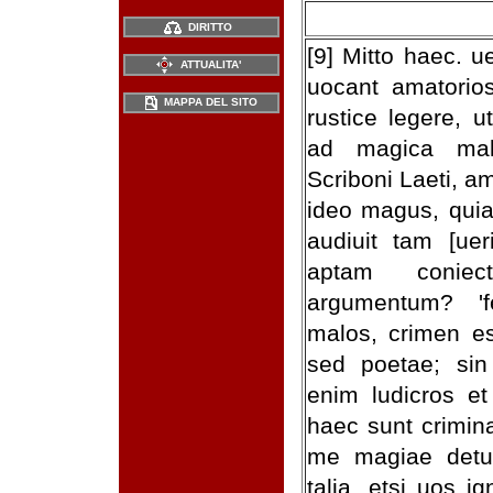
DIRITTO
[9] Mitto haec. u
ATTUALITA'
uocant amatorio
MAPPA DEL SITO
rustice legere, 
ad magica mal
Scriboni Laeti, a
ideo magus, qui
audiuit tam [uer
aptam conie
argumentum? 'f
malos, crimen es
sed poetae; sin
enim ludicros et
haec sunt crimin
me magiae detuli
talia, etsi uos i