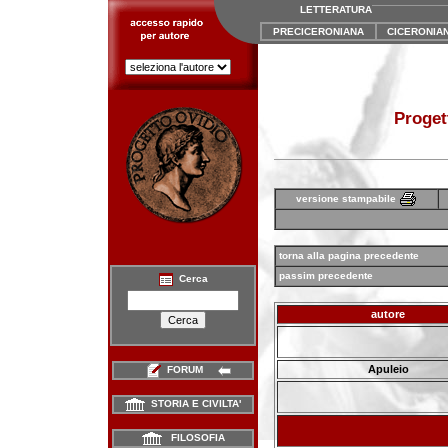
LETTERATURA
PRECICERONIANA
CICERONIA
Proget
versione stampabile
torna alla pagina precedente
passim precedente
Cerca
autore
Apuleio
FORUM
STORIA E CIVILTA'
FILOSOFIA