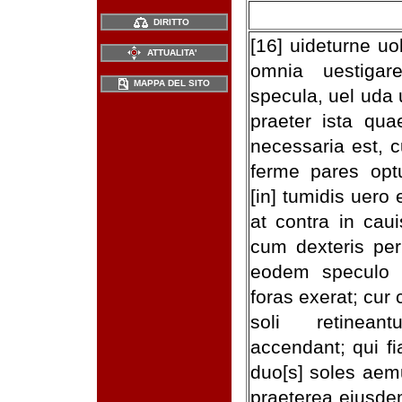
DIRITTO
[16] uideturne u
ATTUALITA'
omnia uestigar
MAPPA DEL SITO
specula, uel uda 
praeter ista quae
necessaria est, c
ferme pares optu
[in] tumidis uero
at contra in caui
cum dexteris pe
eodem speculo 
foras exerat; cur
soli retinean
accendant; qui fi
duo[s] soles aemu
praeterea eiusde