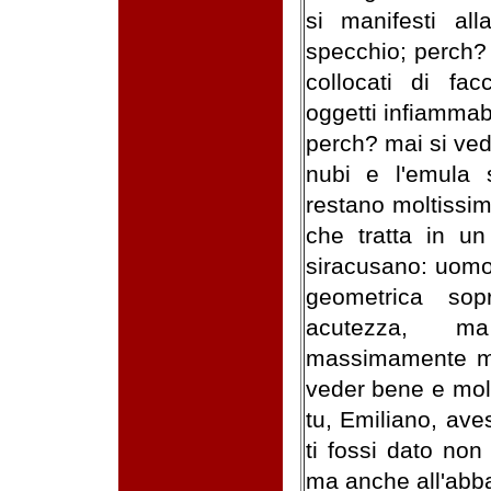
si manifesti al
specchio; perch?
collocati di fa
oggetti infiammabi
perch? mai si vede
nubi e l'emula 
restano moltissim
che tratta in u
siracusano: uomo
geometrica sop
acutezza, m
massimamente me
veder bene e molt
tu, Emiliano, ave
ti fossi dato non
ma anche all'abba