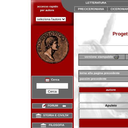
LETTERATURA
PRECICERONIANA
CICERONIA
Proget
versione stampabile
torna alla pagina precedente
passim precedente
Cerca
autore
Apuleio
FORUM
STORIA E CIVILTA'
FILOSOFIA