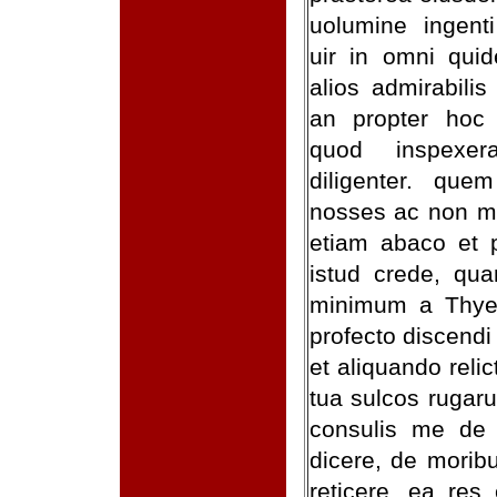
uolumine ingent
uir in omni qui
alios admirabilis
an propter hoc
quod inspexe
diligenter. que
nosses ac non m
etiam abaco et p
istud crede, qu
minimum a Thyes
profecto discendi
et aliquando relic
tua sulcos rugaru
consulis me de i
dicere, de moribu
reticere. ea res