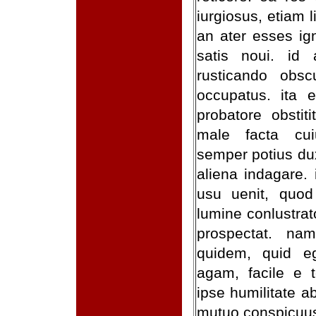
iurgiosus, etiam 
an ater esses ig
satis noui. id
rusticando obs
occupatus. ita e
probatore obsti
male facta cu
semper potius du
aliena indagare.
usu uenit, quod 
lumine conlustrat
prospectat. n
quidem, quid eg
agam, facile e t
ipse humilitate a
mutuo conspicuu