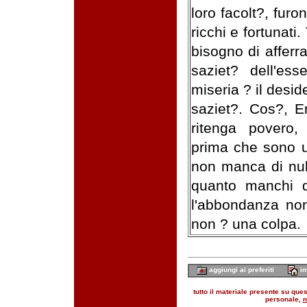
loro facolt?, fur
ricchi e fortunati
bisogno di afferr
saziet? dell'ess
miseria ? il desid
saziet?. Cos?, E
ritenga povero,
prima che sono u
non manca di nul
quanto manchi de
l'abbondanza non
non ? una colpa.
aggiungi ai preferiti
im
tutto il materiale presente su quest
personale,
n