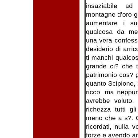
insaziabile a
montagne d'oro g
aumentare i su
qualcosa da me
una vera confess
desiderio di arri
ti manchi qualco
grande ci? che 
patrimonio cos? g
quanto Scipione, 
ricco, ma neppur
avrebbe voluto.
richezza tutti gl
meno che a s?. Q
ricordati, nulla 
forze e avendo an