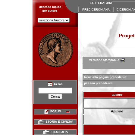
LETTERATURA
PRECICERONIANA
CICERONIA
Proget
versione stampabile
torna alla pagina precedente
passim precedente
Cerca
autore
Apuleio
FORUM
STORIA E CIVILTA'
FILOSOFIA