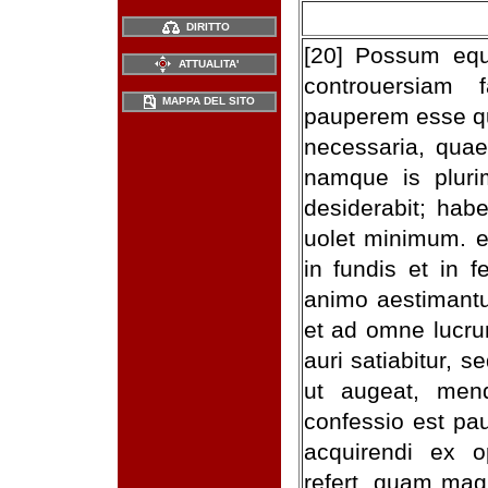
DIRITTO
[20] Possum equi
ATTUALITA'
controuersiam 
MAPPA DEL SITO
pauperem esse qu
necessaria, quae
namque is plur
desiderabit; hab
uolet minimum. et
in fundis et in 
animo aestimantur
et ad omne lucru
auri satiabitur, 
ut augeat, men
confessio est pa
acquirendi ex o
refert, quam mag