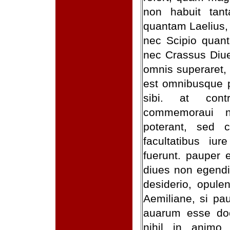
non habuit tan
quantam Laelius,
nec Scipio quan
nec Crassus Diue
omnis superaret,
est omnibusque p
sibi. at cont
commemoraui n
poterant, sed c
facultatibus iur
fuerunt. pauper 
diues non egendi 
desiderio, opulent
Aemiliane, si pa
auarum esse do
nihil in animo 