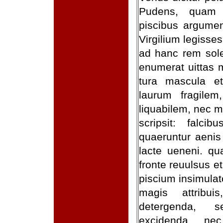
Pudens, quam 
piscibus argumen
Virgilium legisses
ad hanc rem sole
enumerat uittas m
tura mascula et 
laurum fragile
liquabilem, nec m
scripsit: falc
quaeruntur aenis
lacte ueneni. qu
fronte reuulsus e
piscium insimulat
magis attribui
detergenda, s
excidenda, ne