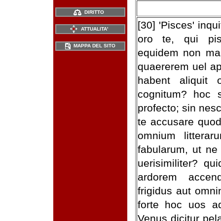
DIRITTO
[30] 'Pisces' inqu
ATTUALITA'
oro te, qui pi
MAPPA DEL SITO
equidem non magi
quaererem uel apr
habent aliquit 
cognitum? hoc s
profecto; sin nesc
te accusare quod
omnium littera
fabularum, ut ne 
uerisimiliter? q
ardorem accen
frigidus aut omni
forte hoc uos a
Venus dicitur pel