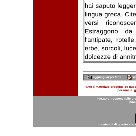
hai saputo legger
lingua greca. Cite
versi riconosce
Estraggono da 
l'antipate, rotel
erbe, sorcoli, luc
dolcezze di annitr
aggiungi ai preferiti
im
tutto il materiale presente su quest
personale,
n
ideatore, responsabile e 
pow
i contenuti di questo sito