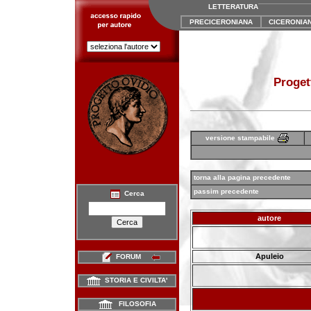
LETTERATURA
PRECICERONIANA
CICERONIA
Proget
versione stampabile
torna alla pagina precedente
passim precedente
Cerca
autore
Apuleio
FORUM
STORIA E CIVILTA'
FILOSOFIA