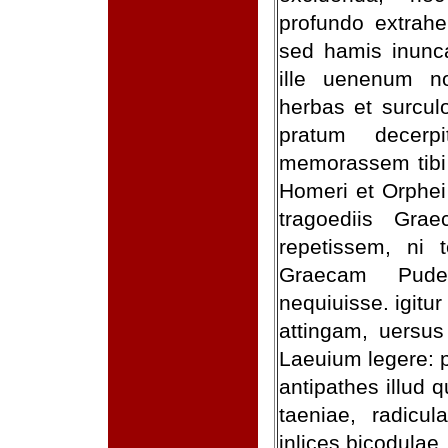
profundo extrahe
sed hamis inunca
ille uenenum no
herbas et surcul
pratum decerpi
memorassem tibi e
Homeri et Orphei
tragoediis Grae
repetissem, ni
Graecam Puden
nequiuisse. igit
attingam, uersus
Laeuium legere: p
antipathes illud qu
taeniae, radicul
inlices bicodulae