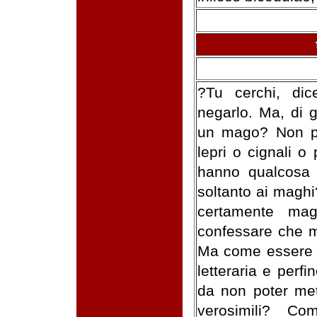
?Tu cerchi, dic
negarlo. Ma, di 
un mago? Non pi
lepri o cignali o
hanno qualcosa d
soltanto ai maghi
certamente ma
confessare che m
Ma come essere c
letteraria e perfi
da non poter met
verosimili? C