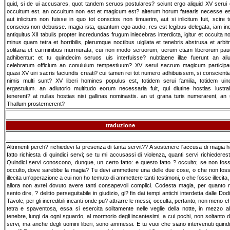
quid, si de ui accusares, quot tandem seruos postulares? sciunt ergo aliquid XV serui 
occultum est. an occultum non est et magicum est? alterum horum fatearis necesse es
aut inlicitum non fuisse in quo tot conscios non timuerim, aut si inlicitum fuit, scire t
conscios non debuisse. magia ista, quantum ego audio, res est legibus delegata, iam in
antiquitus XII tabulis propter incredundas frugum inlecebras interdicta, igitur et occulta n
minus quam tetra et horribilis, plerumque noctibus uigilata et tenebris abstrusa et arbitr
solitaria et carminibus murmurata, cui non modo seruorum, uerum etiam liberorum pau
adhibentur: et tu quindecim seruos uis interfuisse? nubtiaene illae fuerunt an ali
celebratum officium an conuiuium tempestiuum? XV serui sacrum magicum participa
quasi XV uiri sacris faciundis creati? cui tamen rei tot numero adhibuissem, si conscienti
nimis multi sunt? XV liberi homines populus est, totidem serui familia, totidem uinc
ergastulum. an adiutorio multitudo eorum necessaria fuit, qui diutine hostias lustral
tenerent? at nullas hostias nisi gallinas nominastis. an ut grana turis numerarent, an 
Thallum prosternerent?
traduzione
Altrimenti perch? richiedevi la presenza di tanta servit?? A sostenere l'accusa di magia h
fatto richiesta di quindici servi; se tu mi accusassi di violenza, quanti servi richiederest
Quindici servi conoscono, dunque, un certo fatto: e questo fatto ? occulto; se non fos
occulto, dove sarebbe la magia? Tu devi ammettere una delle due cose, o che non fos
illecita un'operazione a cui non ho temuto di ammettere tanti testimoni, o che fosse illecita,
allora non avrei dovuto avere tanti consapevoli complici. Codesta magia, per quanto 
sento dire, ? delitto perseguitabile in giudizio, gi? fin dai tempi antichi interdetta dalle Dodi
Tavole, per gli incredibili incanti onde pu? attrarre le messi; occulta, pertanto, non meno c
tetra e spaventosa, essa si esercita solitamente nelle veglie della notte, in mezzo al
tenebre, lungi da ogni sguardo, al mormorio degli incantesimi, a cui pochi, non soltanto d
servi, ma anche degli uomini liberi, sono ammessi. E tu vuoi che siano intervenuti quindi