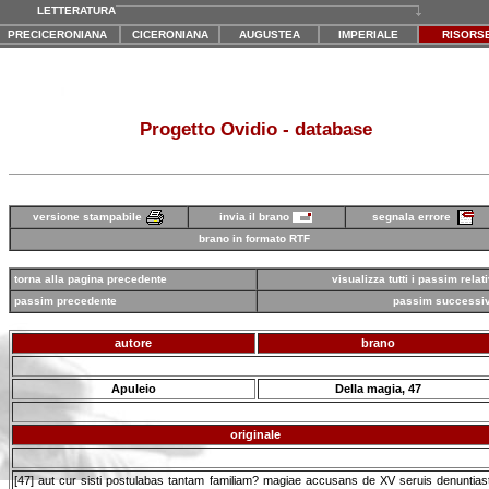
LETTERATURA
PRECICERONIANA
CICERONIANA
AUGUSTEA
IMPERIALE
RISORS
Progetto Ovidio - database
versione stampabile
segnala errore
invia il brano
brano in formato RTF
torna alla pagina precedente
visualizza tutti i passim relati
passim precedente
passim successi
autore
brano
Apuleio
Della magia, 47
originale
[47] aut cur sisti postulabas tantam familiam? magiae accusans de XV seruis denuntiast