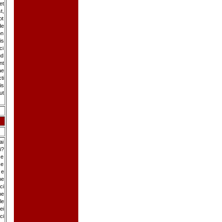
et
t,
ot
de
on
is
ci
ud
nt
ae
ti
is
ut
ai
i?
se
se
 e
ne
ci
he
le
ei
ci