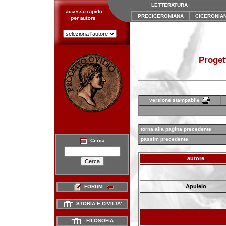
LETTERATURA
PRECICERONIANA
CICERONIA
Proget
versione stampabile
torna alla pagina precedente
passim precedente
Cerca
autore
Apuleio
FORUM
STORIA E CIVILTA'
FILOSOFIA