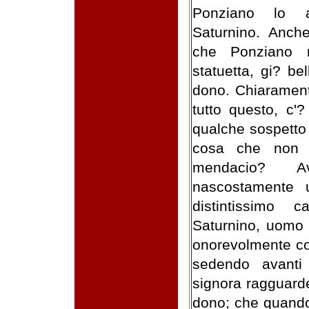
Ponziano lo av
Saturnino. Anch
che Ponziano r
statuetta, gi? be
dono. Chiarament
tutto questo, c'
qualche sospetto
cosa che non v
mendacio? Av
nascostamente 
distintissimo 
Saturnino, uomo 
onorevolmente co
sedendo avanti
signora ragguard
dono; che quando