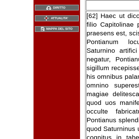
DIRITTO
[62] Haec ut dic
ATTUALITA'
filio Capitolinae
MAPPA DEL SITO
praesens est, sci
Pontianum loc
Saturnino artific
negatur, Pontia
sigillum recepiss
his omnibus pala
omnino superes
magiae delitesc
quod uos manife
occulte fabric
Pontianus splendi
quod Saturninus u
cognitus in ta