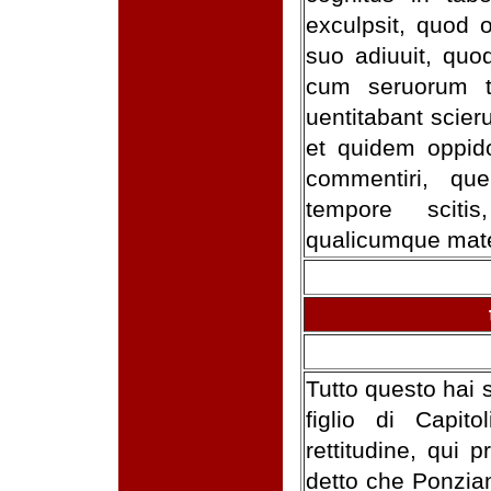
exculpsit, quod 
suo adiuuit, quo
cum seruorum 
uentitabant scier
et quidem oppid
commentiri, qu
tempore scitis
qualicumque mate
Tutto questo hai s
figlio di Capito
rettitudine, qui
detto che Ponzian