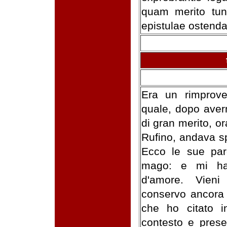
quam merito tunc
epistulae ostenda
Era un rimprover
quale, dopo aver
di gran merito, or
Rufino, andava s
Ecco le sue paro
mago: e mi ha
d'amore. Vien
conservo ancora 
che ho citato i
contesto e prese