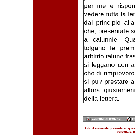
per me e rispon
vedere tutta la let
dal principio all
che, presentate s
a calunnie. Qu
tolgano le pre
arbitrio talune fra
si leggano con a
che di rimprovero
si pu? prestare a
allora giustamen
della lettera.
aggiungi ai preferiti
im
tutto il materiale presente su quest
personale,
n