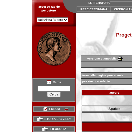
LETTERATURA
PRECICERONIANA
CICERONIA
Proget
versione stampabile
torna alla pagina precedente
passim precedente
Cerca
autore
Apuleio
FORUM
STORIA E CIVILTA'
FILOSOFIA