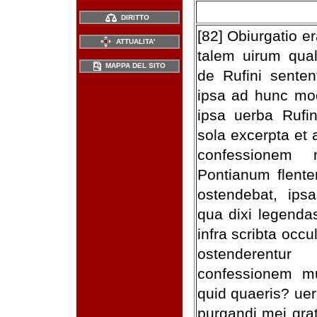
DIRITTO
[82] Obiurgatio e
ATTUALITA'
talem uirum qual
MAPPA DEL SITO
de Rufini senten
ipsa ad hunc mo
ipsa uerba Rufi
sola excerpta et 
confessionem m
Pontianum flent
ostendebat, ipsas
qua dixi legenda
infra scribta occ
ostenderentur
confessionem mu
quid quaeris? ue
purgandi mei grat