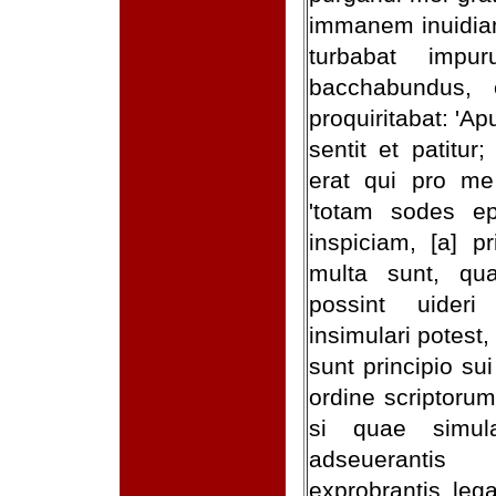
immanem inuidiam
turbabat impu
bacchabundus, 
proquiritabat: 'A
sentit et patitur
erat qui pro me 
'totam sodes e
inspiciam, [a] p
multa sunt, qu
possint uideri
insimulari potest
sunt principio su
ordine scriptoru
si quae simula
adseuerantis
exprobrantis leg