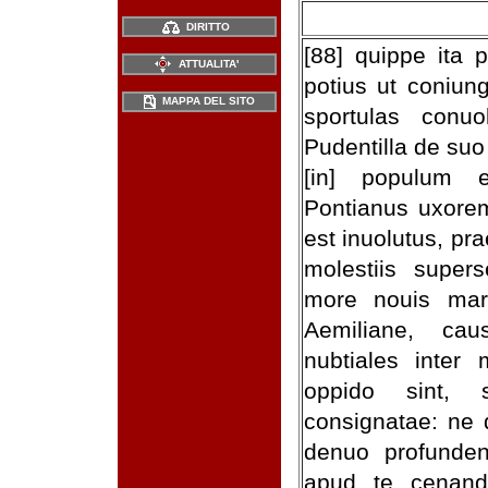
DIRITTO
[88] quippe ita p
ATTUALITA'
potius ut coniun
MAPPA DEL SITO
sportulas conu
Pudentilla de su
[in] populum 
Pontianus uxorem
est inuolutus, pra
molestiis supe
more nouis mar
Aemiliane, ca
nubtiales inter
oppido sint, 
consignatae: ne
denuo profunde
apud te cenand