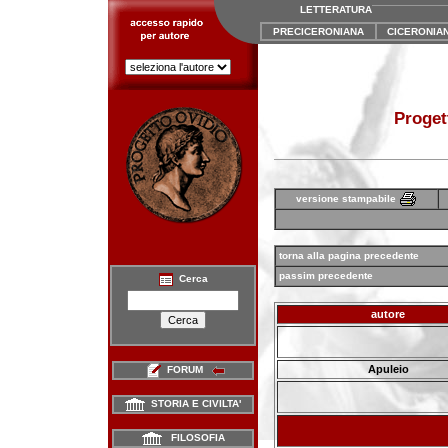
LETTERATURA
PRECICERONIANA
CICERONIA
Proget
versione stampabile
torna alla pagina precedente
passim precedente
Cerca
autore
Apuleio
FORUM
STORIA E CIVILTA'
FILOSOFIA