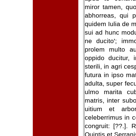
miror tamen, quo
abhorreas, qui p
quidem Iulia de 
sui ad hunc modum
ne ducito'; imm
prolem multo au
oppido ducitur, 
sterili, in agri ce
futura in ipso ma
adulta, super fe
ulmo marita cub
matris, inter su
uitium et arbo
celeberrimus in 
congruit: [??.].
Quintis et Serrani