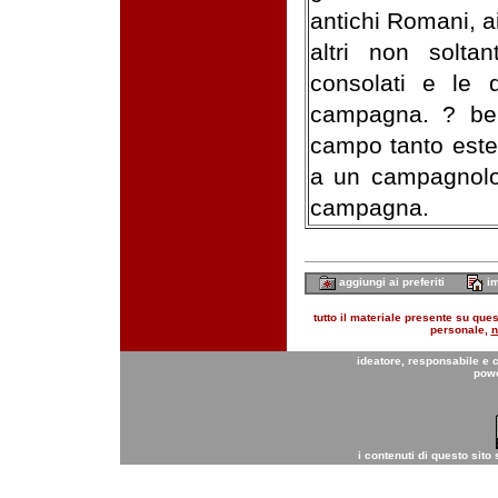
antichi Romani, ai
altri non solt
consolati e le d
campagna. ? ben
campo tanto estes
a un campagnolo,
campagna.
aggiungi ai preferiti
im
tutto il materiale presente su quest
personale,
n
ideatore, responsabile e 
pow
i contenuti di questo sito