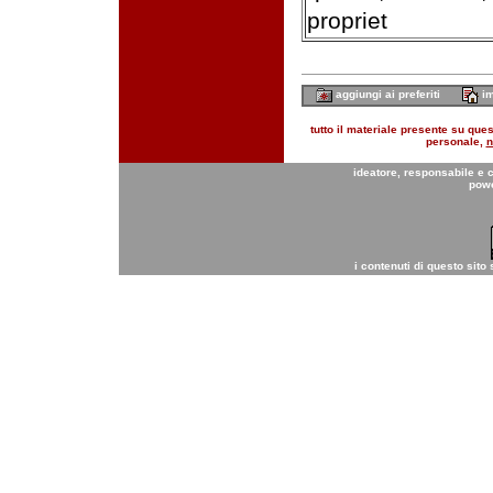
propriet
aggiungi ai preferiti
im
tutto il materiale presente su quest
personale,
n
ideatore, responsabile e 
pow
i contenuti di questo sito