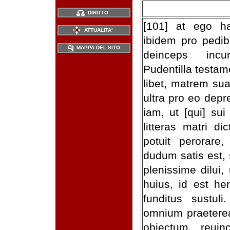
DIRITTO
[101] at ego h
ATTUALITA'
ibidem pro pedib
MAPPA DEL SITO
deinceps incu
Pudentilla testam
libet, matrem sua
ultra pro eo depr
iam, ut [qui] su
litteras matri di
potuit perorare,
dudum satis est,
plenissime dilui,
huius, id est her
funditus sustuli
omnium praeterea
obiectum reui