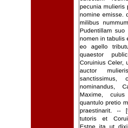
pecunia mulieris
nomine emisse. 
milibus nummum
Pudentillam suo 
nomen in tabulis 
eo agello tribu
quaestor publ
Coruinius Celer, 
auctor mulier
sanctissimus,
nominandus, Ca
Maxime, cuius 
quantulo pretio 
praestinarit. --
tutoris et Corui
Estne ita ut di