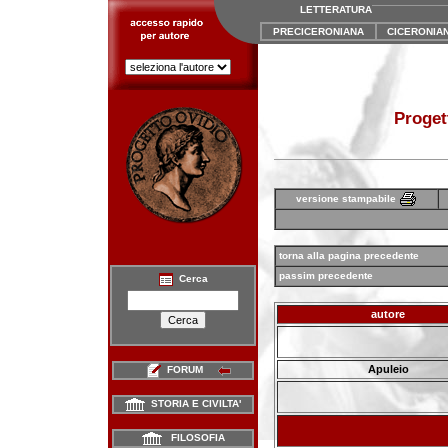
LETTERATURA
PRECICERONIANA
CICERONIA
Proget
versione stampabile
torna alla pagina precedente
passim precedente
Cerca
autore
Apuleio
FORUM
STORIA E CIVILTA'
FILOSOFIA