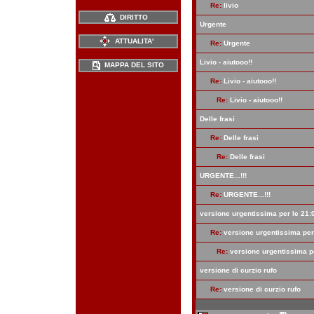
Re:
livio
DIRITTO

Urgente
ATTUALITA'
Re:
Urgente

Livio - aiutooo!!
MAPPA DEL SITO
Re:
Livio - aiutooo!!
Re:
Livio - aiutooo!!

Delle frasi
Re:
Delle frasi
Re:
Delle frasi

URGENTE...!!!
Re:
URGENTE...!!!

versione urgentissima per le 21:
Re:
versione urgentissima per
Re:
versione urgentissima p

versione di curzio rufo
Re:
versione di curzio rufo