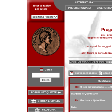
LETTERATURA
PRECICERONIANA
CICERONIA
Proge
pls - pri
leggete le condizio
>>> qualche suggerime
--- altri forum di consulenza
NON HAI ESEGUITO IL LOGIN
es
Cerca
nuovo messaggio
cerca n
MESSAGGI
Re:
Mi sto distruggendo.......
FORUM NETIQUETTE

Marziale e Quintiliano
Re:
Marziale e Quintiliano
STORIA E CIVILTA'

livio
FILOSOFIA