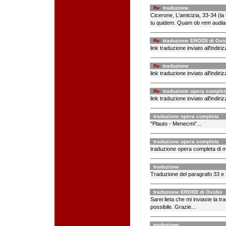
Re:
traduzione
Cicerone, L'amicizia, 33-34 (la 
tu quidem. Quam ob rem audiamus
Re:
traduzione EROIDI di Ovi
link traduzione inviato all'indiriz
Re:
traduzione
link traduzione inviato all'indiriz
Re:
traduzione opera complet
link traduzione inviato all'indiriz
traduzione opera completa
"Plauto - Menecmi"...
traduzione opera completa
traduzione opera completa di m
traduzione
Traduzione del paragrafo 33 e 3
traduzione EROIDI di Ovidio
Sarei lieta che mi inviaste la tr
possibile. Grazie...
traduzione