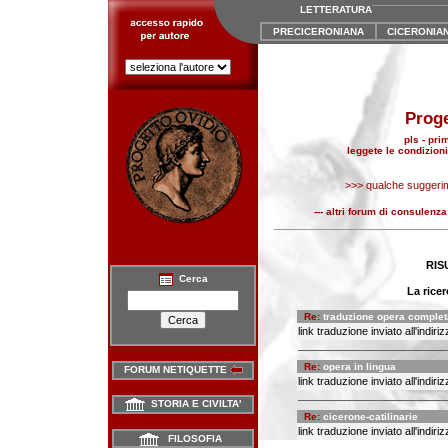
LETTERATURA
PRECICERONIANA
CICERONIA
Proge
pls - pri
leggete le condizio
>>> qualche suggerime
--- altri forum di consulenza
RIS
Cerca
La ricer
Re:
traduzione opera complet
link traduzione inviato all'indiriz
Re:
opera in lingua
FORUM NETIQUETTE
link traduzione inviato all'indiriz
STORIA E CIVILTA'
Re:
cicerone-catilinarie
link traduzione inviato all'indiriz
FILOSOFIA