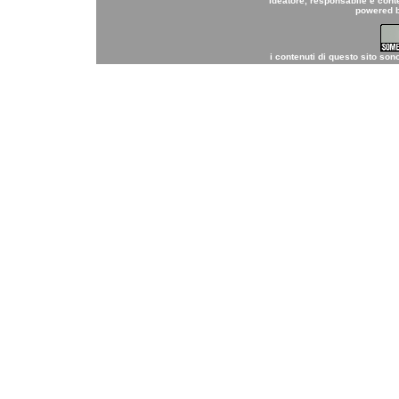
ideatore, responsabile e cont
powered 
i contenuti di questo sito son