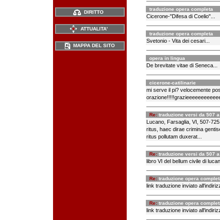
traduzione opera completa
DIRITTO
Cicerone-"Difesa di Coelio"...
ATTUALITA'
traduzione opera completa
Svetonio - Vita dei cesari...
MAPPA DEL SITO
opera in lingua
De brevitate vitae di Seneca...
cicerone-catilinarie
mi serve il pi? velocemente pos
orazione!!!!!grazieeeeeeeeeeee
Re:
traduzione versi da 507 a
Lucano, Farsaglia, VI, 507-725 
ritus, haec dirae crimina genti
ritus pollutam duxerat...
Re:
traduzione versi da 507 a
libro VI del bellum civile di luc
Re:
traduzione opera complet
link traduzione inviato all'indiriz
Re:
traduzione opera complet
link traduzione inviato all'indiriz