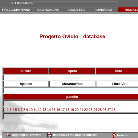
LETTERATURA
PRECICERONIANA
CICERONIANA
AUGUSTEA
IMPERIALE
RISORS
Progetto Ovidio - database
autore
opera
libro
Apuleio
Metamorfosi
Libro VII
passim
1
2
3
4
5
6
7
8
9
10
11
12
13
14
15
16
17
18
19
20
21
22
23
24
25
26
27
28
aggiungi ai preferiti
imposta come pagina iniziale
torna su