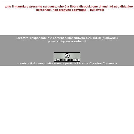
tutto il materiale presente su questo sito è a libera disposizione di tutti, ad uso didattico 
personale,
non profit/no copyright
--- bukowski
ideatore, responsabile e content editor
NUNZIO CASTALDI (bukowski)
powered by
www.weben.it
i contenuti di questo sito sono coperti da
Licenza Creative Commons