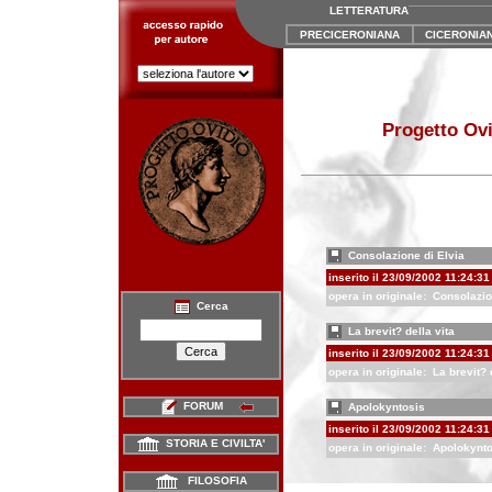
LETTERATURA
PRECICERONIANA
CICERONIA
Progetto Ovi
Consolazione di Elvia
inserito il 23/09/2002 11:24:31
opera in originale:
Consolazio
Cerca
La brevit? della vita
inserito il 23/09/2002 11:24:31
opera in originale:
La brevit? 
FORUM
Apolokyntosis
inserito il 23/09/2002 11:24:31
STORIA E CIVILTA'
opera in originale:
Apolokynto
FILOSOFIA