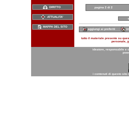
DIRITTO
pagina 2 di 2
ATTUALITA'
MAPPA DEL SITO
aggiungi ai preferiti
im
tutto il materiale presente su quest
personale,
n
ideatore, responsabile e 
pow
i contenuti di questo sito