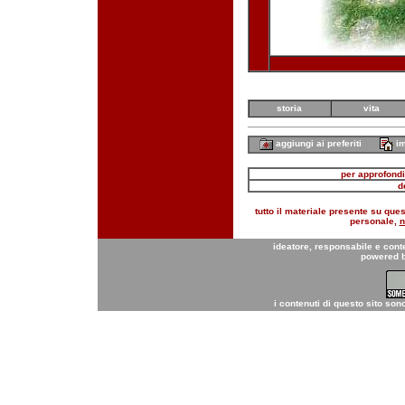
storia
vita
aggiungi ai preferiti
im
per approfondi
d
tutto il materiale presente su quest
personale,
n
ideatore, responsabile e cont
powered 
i contenuti di questo sito son