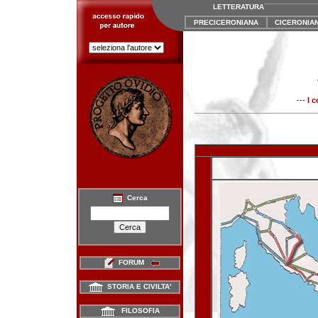
LETTERATURA
PRECICERONIANA
CICERONIA
---
I 
Cerca
FORUM
STORIA E CIVILTA'
FILOSOFIA