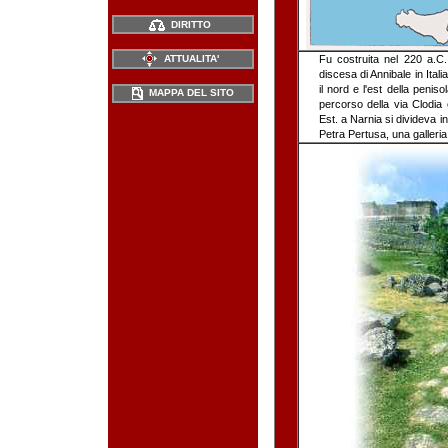
DIRITTO
ATTUALITA'
Fu costruita nel 220 a.C
discesa di Annibale in Ital
il nord e l'est della peni
MAPPA DEL SITO
percorso della via Clodia 
Est. a Narnia si divideva in 
Petra Pertusa, una galleri